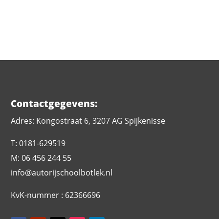
Choice,Second Choice”
theme=”orbital”]
Contactgegevens:
Adres: Kongostraat 6, 3207 AG Spijkenisse
T: 0181-629519
M: 06 456 244 55
info@autorijschoolbotlek.nl
KvK-nummer : 62366696