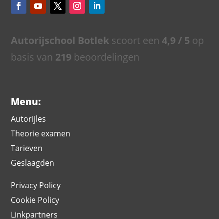
Autorijschool Botlek
scoort een
4,9
/ 5
op
basis van
219
beoordelingen
Menu:
Autorijles
Theorie examen
Tarieven
Geslaagden
Privacy Policy
Cookie Policy
Linkpartners