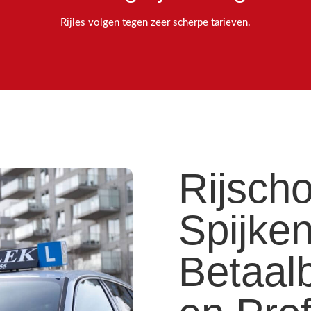
Rijles volgen tegen zeer scherpe tarieven.
Rijscho
Spijken
Betaalb