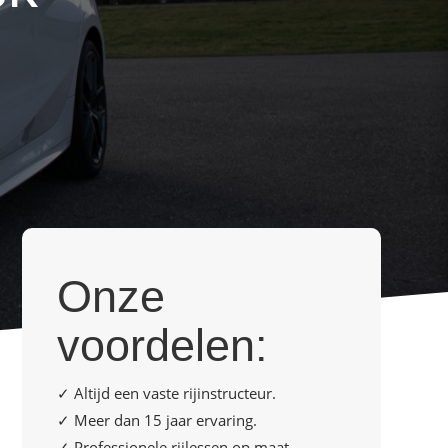
Onze
voordelen:
✓ Altijd een vaste rijinstructeur.
✓ Meer dan 15 jaar ervaring.
✓ Professionele rijlessen op maat.