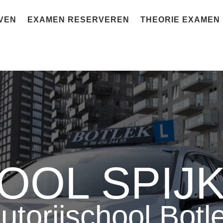
VEN
EXAMEN RESERVEREN
THEORIE EXAMEN
OOL SPIJ
utorijschool Botl