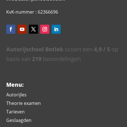
KvK-nummer : 62366696
Autorijschool Botlek
scoort een
4,9
/ 5
op
basis van
219
beoordelingen
Menu:
Autorijles
Theorie examen
Tarieven
Geslaagden