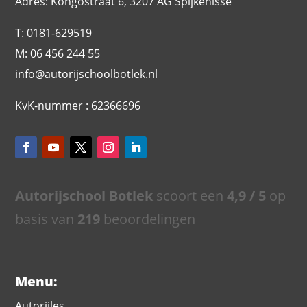
Adres: Kongostraat 6, 3207 AG Spijkenisse
T: 0181-629519
M: 06 456 244 55
info@autorijschoolbotlek.nl
KvK-nummer : 62366696
Autorijschool Botlek
scoort een
4,9
/ 5
op
basis van
219
beoordelingen
Menu:
Autorijles