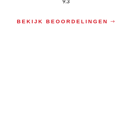
9.3
BEKIJK BEOORDELINGEN
Autorijschool
Botlek in
Spijkenisse