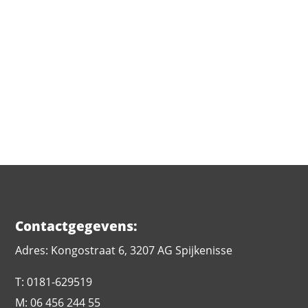
VERSTUUR
Contactgegevens:
Adres: Kongostraat 6, 3207 AG Spijkenisse
T: 0181-629519
M: 06 456 244 55