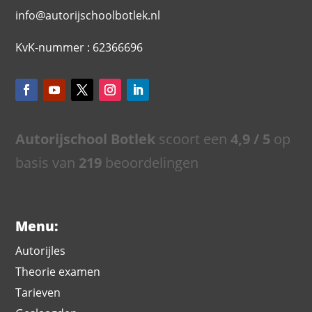
info@autorijschoolbotlek.nl
KvK-nummer : 62366696
Autorijschool Botlek
scoort een
4,9
/ 5
op
basis van
219
beoordelingen
Menu:
Autorijles
Theorie examen
Tarieven