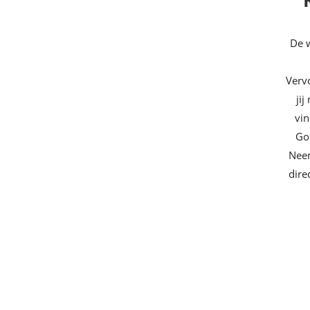
De w
Vervo
ji
vin
Go
Neem
dire