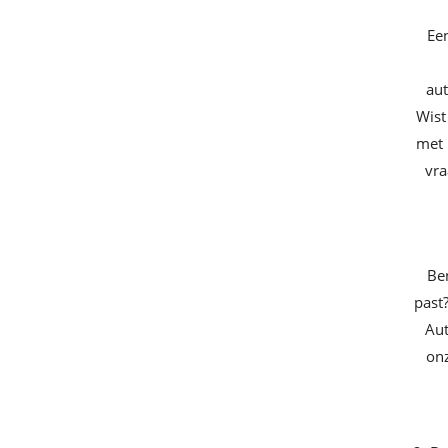
Een
aut
Wist
met 
vra
Ben
past?
Aut
on