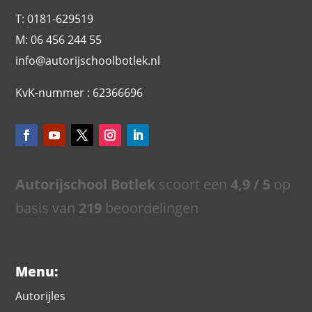
T: 0181-629519
M: 06 456 244 55
info@autorijschoolbotlek.nl
KvK-nummer : 62366696
Autorijschool Botlek
scoort een
4,9
/ 5
op
basis van
219
beoordelingen
Menu:
Autorijles