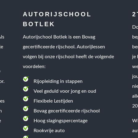
AUTORIJSCHOOL
2
BOTLEK
Do
Als
Autorijschool Botlek is een
Bovag
be
je
gecertificeerde rijschool
. Autorijlessen
be
volgen bij onze rijschool heeft de volgende
je
voordelen:
we
0
jo
or.
Rijopleiding in stappen
ni
Veel geduld voor jong en oud
al
res
Flexibele Lestijden
20
n
Bovag gecertificeerde rijschool
e
Hoog slagingspercentage
Wi
Rookvrije auto
au