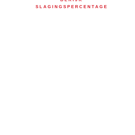
SLAGINGSPERCENTAGE
Autorijsch
Botlek in