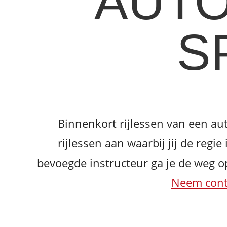
AUTO
S
Binnenkort rijlessen van een aut
rijlessen aan waarbij jij de regi
bevoegde instructeur ga je de weg op 
Neem cont