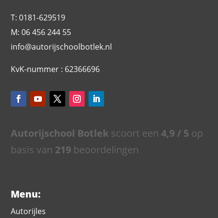
T: 0181-629519
M: 06 456 244 55
info@autorijschoolbotlek.nl
KvK-nummer : 62366696
Autorijschool Botlek
scoort een
4,9
/ 5
op
basis van
219
beoordelingen
Menu:
Autorijles